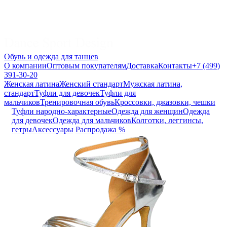
Обувь и одежда для танцев
О компании
Оптовым покупателям
Доставка
Контакты
+7 (499)
391-30-20
Женская латина
Женский стандарт
Мужская латина,
стандарт
Туфли для девочек
Туфли для
мальчиков
Тренировочная обувь
Кроссовки, джазовки, чешки
Туфли народно-характерные
Одежда для женщин
Одежда
для девочек
Одежда для мальчиков
Колготки, леггинсы,
гетры
Аксессуары
Распродажа %