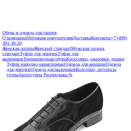
Обувь и одежда для танцев
О компании
Оптовым покупателям
Доставка
Контакты
+7 (499)
391-30-20
Женская латина
Женский стандарт
Мужская латина,
стандарт
Туфли для девочек
Туфли для
мальчиков
Тренировочная обувь
Кроссовки, джазовки, чешки
Туфли народно-характерные
Одежда для женщин
Одежда
для девочек
Одежда для мальчиков
Колготки, леггинсы,
гетры
Аксессуары
Распродажа %