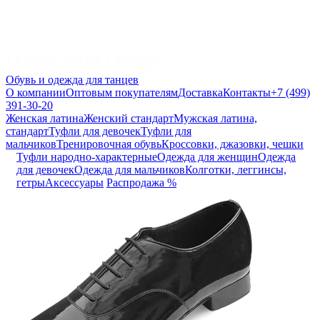
Обувь и одежда для танцев
О компании
Оптовым покупателям
Доставка
Контакты
+7 (499)
391-30-20
Женская латина
Женский стандарт
Мужская латина,
стандарт
Туфли для девочек
Туфли для
мальчиков
Тренировочная обувь
Кроссовки, джазовки, чешки
Туфли народно-характерные
Одежда для женщин
Одежда
для девочек
Одежда для мальчиков
Колготки, леггинсы,
гетры
Аксессуары
Распродажа %