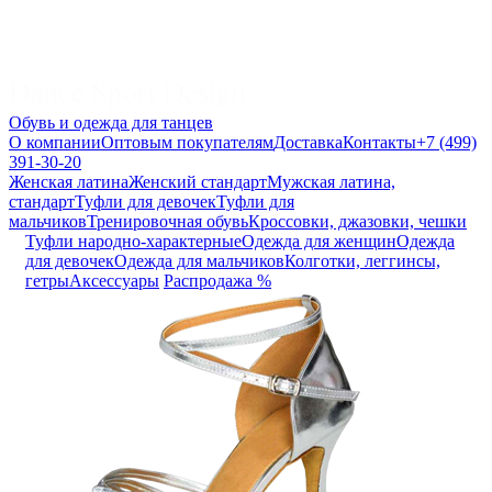
Обувь и одежда для танцев
О компании
Оптовым покупателям
Доставка
Контакты
+7 (499)
391-30-20
Женская латина
Женский стандарт
Мужская латина,
стандарт
Туфли для девочек
Туфли для
мальчиков
Тренировочная обувь
Кроссовки, джазовки, чешки
Туфли народно-характерные
Одежда для женщин
Одежда
для девочек
Одежда для мальчиков
Колготки, леггинсы,
гетры
Аксессуары
Распродажа %