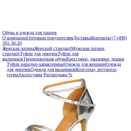
Обувь и одежда для танцев
О компании
Оптовым покупателям
Доставка
Контакты
+7 (499)
391-30-20
Женская латина
Женский стандарт
Мужская латина,
стандарт
Туфли для девочек
Туфли для
мальчиков
Тренировочная обувь
Кроссовки, джазовки, чешки
Туфли народно-характерные
Одежда для женщин
Одежда
для девочек
Одежда для мальчиков
Колготки, леггинсы,
гетры
Аксессуары
Распродажа %