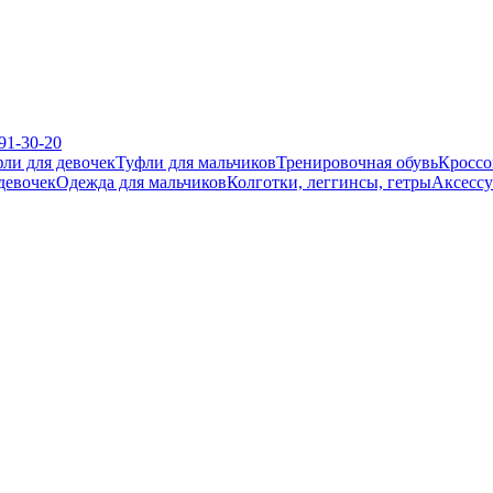
391-30-20
ли для девочек
Туфли для мальчиков
Тренировочная обувь
Кроссо
девочек
Одежда для мальчиков
Колготки, леггинсы, гетры
Аксесс