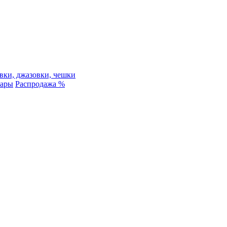
вки, джазовки, чешки
уары
Распродажа %