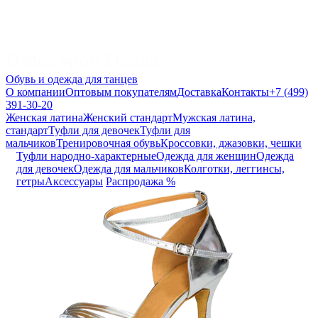
Обувь и одежда для танцев
О компании
Оптовым покупателям
Доставка
Контакты
+7 (499)
391-30-20
Женская латина
Женский стандарт
Мужская латина,
стандарт
Туфли для девочек
Туфли для
мальчиков
Тренировочная обувь
Кроссовки, джазовки, чешки
Туфли народно-характерные
Одежда для женщин
Одежда
для девочек
Одежда для мальчиков
Колготки, леггинсы,
гетры
Аксессуары
Распродажа %