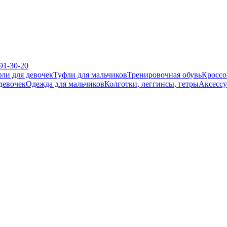
391-30-20
ли для девочек
Туфли для мальчиков
Тренировочная обувь
Кроссо
девочек
Одежда для мальчиков
Колготки, леггинсы, гетры
Аксесс