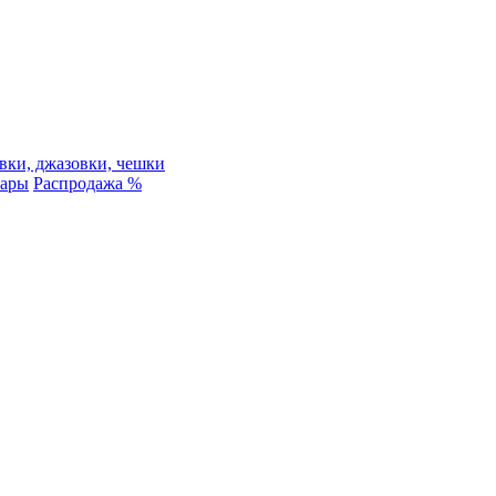
вки, джазовки, чешки
уары
Распродажа %