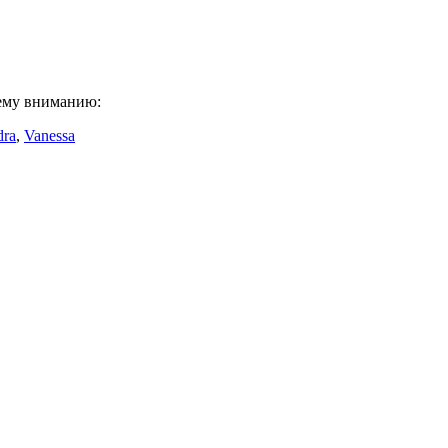
шему вниманию:
dra
,
Vanessa