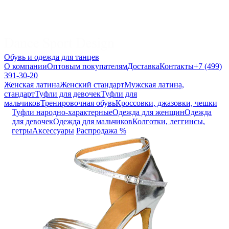
Обувь и одежда для танцев
О компании
Оптовым покупателям
Доставка
Контакты
+7 (499)
391-30-20
Женская латина
Женский стандарт
Мужская латина,
стандарт
Туфли для девочек
Туфли для
мальчиков
Тренировочная обувь
Кроссовки, джазовки, чешки
Туфли народно-характерные
Одежда для женщин
Одежда
для девочек
Одежда для мальчиков
Колготки, леггинсы,
гетры
Аксессуары
Распродажа %