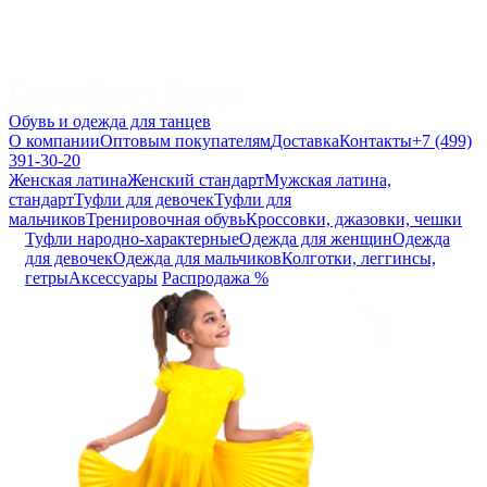
Обувь и одежда для танцев
О компании
Оптовым покупателям
Доставка
Контакты
+7 (499)
391-30-20
Женская латина
Женский стандарт
Мужская латина,
стандарт
Туфли для девочек
Туфли для
мальчиков
Тренировочная обувь
Кроссовки, джазовки, чешки
Туфли народно-характерные
Одежда для женщин
Одежда
для девочек
Одежда для мальчиков
Колготки, леггинсы,
гетры
Аксессуары
Распродажа %