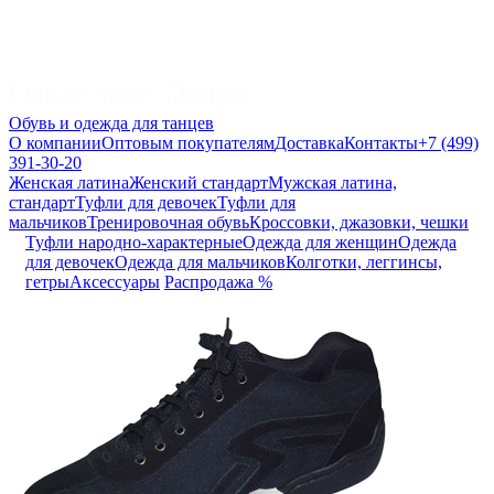
Обувь и одежда для танцев
О компании
Оптовым покупателям
Доставка
Контакты
+7 (499)
391-30-20
Женская латина
Женский стандарт
Мужская латина,
стандарт
Туфли для девочек
Туфли для
мальчиков
Тренировочная обувь
Кроссовки, джазовки, чешки
Туфли народно-характерные
Одежда для женщин
Одежда
для девочек
Одежда для мальчиков
Колготки, леггинсы,
гетры
Аксессуары
Распродажа %