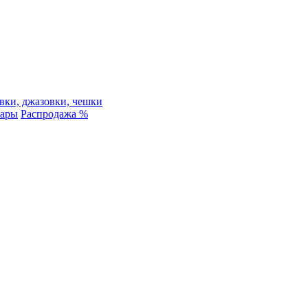
вки, джазовки, чешки
уары
Распродажа %