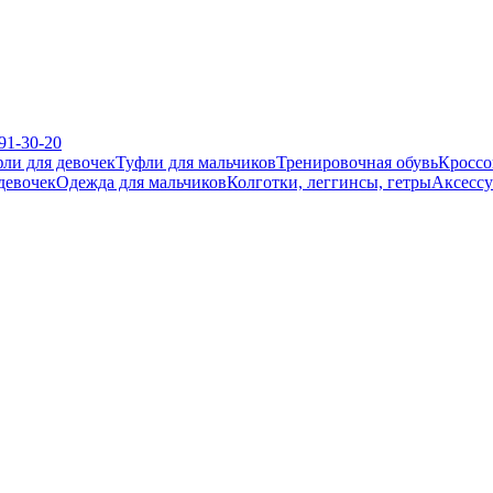
391-30-20
ли для девочек
Туфли для мальчиков
Тренировочная обувь
Кроссо
девочек
Одежда для мальчиков
Колготки, леггинсы, гетры
Аксесс