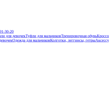
391-30-20
ли для девочек
Туфли для мальчиков
Тренировочная обувь
Кроссо
девочек
Одежда для мальчиков
Колготки, леггинсы, гетры
Аксесс