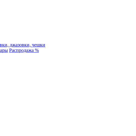
вки, джазовки, чешки
уары
Распродажа %